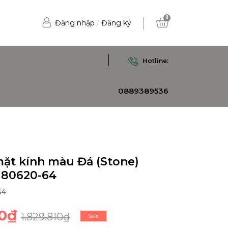
0
Đăng nhập
/
Đăng ký
Hotline:
0889389536
mặt kính màu Đá (Stone)
 80620-64
64
00₫
1.829.810₫
Sale