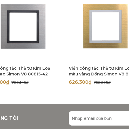
công tắc Thẻ từ Kim Loại
Viền công tắc Thẻ từ Kim L
ạc Simon V8 80815-42
màu vàng Đồng Simon V8 8
48
300₫
626.300₫
789.145₫
752.395₫
ÚNG TÔI