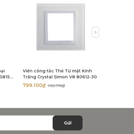
oại
Viền công tắc Thẻ Từ mặt Kính
Viền công 
0815-
Trắng Crystal Simon V8 80612-30
Trắng Cryst
V8 80613-3
799.100₫
799.400
932.715₫
Gửi