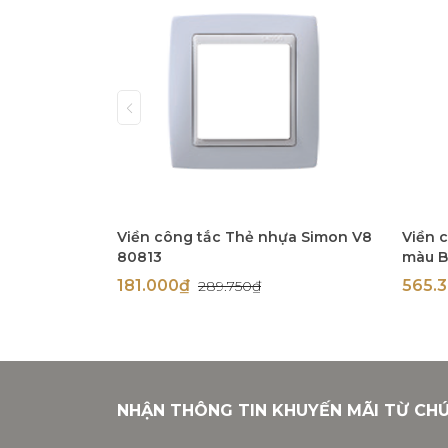
Viền công tắc Thẻ nhựa Simon V8
Viền 
80813
màu B
181.000₫
565.
289.750₫
NHẬN THÔNG TIN KHUYẾN MÃI TỪ CH