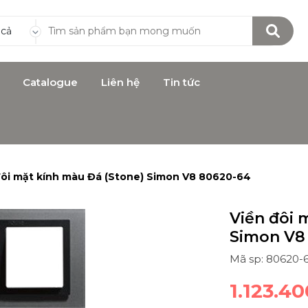
 cả
Catalogue
Liên hệ
Tin tức
đôi mặt kính màu Đá (Stone) Simon V8 80620-64
Viền đôi 
Simon V8
Mã sp: 80620-
1.123.4