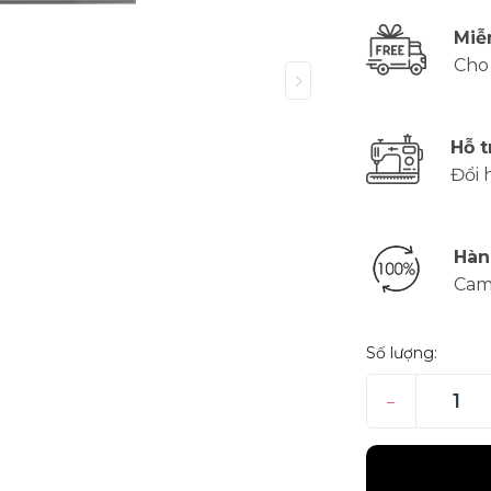
Miễ
Cho
Hỗ t
Đổi 
Hàn
Cam
Số lượng:
–