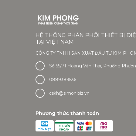
HỆ THỐNG PHÂN PHỐI THIẾT BỊ ĐI
TẠI VIỆT NAM
CÔNG TY TNHH SẢN XUẤT ĐẦU TƯ KIM PHO
Số 55/71 Hoàng Văn Thái, Phường Phương
0889389536
cskh@simon.biz.vn
Phương thức thanh toán