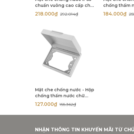
chuẩn vuông cao cấp cho
chống thấm 
ổ cắm, công tắc Simon
vuông mặt nh
218.000₫
184.000₫
292.014₫
25
S258
cắm, công tắ
Mặt che chống nước - Hộp
chống thấm nước chữ
nhật ngang cho công tắc
127.000₫
155.362₫
ổ cắm chữ nhật Simon
52154
NHẬN THÔNG TIN KHUYẾN MÃI TỪ CH