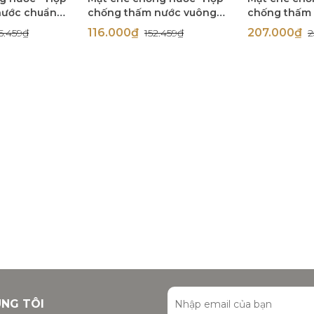
nước chuẩn
chống thấm nước vuông
chống thấm
ựa mở cho ổ
mặt nhựa mờ cho công
vuông trong
116.000₫
207.000₫
5.459₫
152.459₫
2
c Simon S155
tắc Simon S154
công tắc vu
S254
ÚNG TÔI