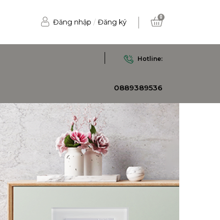
0
Đăng nhập
/
Đăng ký
Hotline:
0889389536