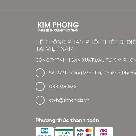
HỆ THỐNG PHÂN PHỐI THIẾT BỊ ĐI
TẠI VIỆT NAM
CÔNG TY TNHH SẢN XUẤT ĐẦU TƯ KIM PHO
Số 55/71 Hoàng Văn Thái, Phường Phương
0889389536
cskh@simon.biz.vn
Phương thức thanh toán