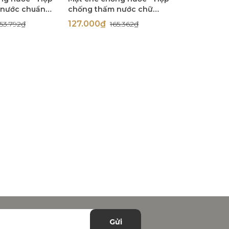
 nước chuẩn
chống thấm nước chữ
 suốt cho
nhật lắp dọc cho ổ cắm,
127.000₫
53.792₫
165.362₫
ông Simon
công tắc Simon 52155
Gửi