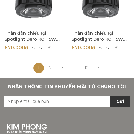
Thân đèn chiếu rọi
Thân đèn chiếu rọi
Spotlight Duro KC1 15W
Spotlight Duro KC1 15W
góc chiếu 60 độ Simon
góc chiếu 36 độ Simon
670.000₫
670.000₫
770.500₫
770.500₫
N0424-1706
N0424-1705
1
2
3
...
12
NHẬN THÔNG TIN KHUYẾN MÃI TỪ CHÚNG TÔI
Gửi