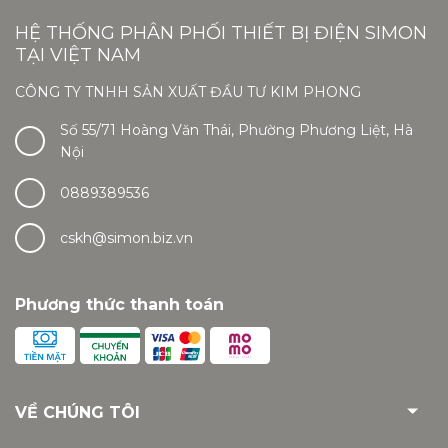
HỆ THỐNG PHÂN PHỐI THIẾT BỊ ĐIỆN SIMON
TẠI VIỆT NAM
CÔNG TY TNHH SẢN XUẤT ĐẦU TƯ KIM PHONG
Số 55/71 Hoàng Văn Thái, Phường Phương Liệt, Hà
Nội
0889389536
cskh@simon.biz.vn
Phương thức thanh toán
VỀ CHÚNG TÔI