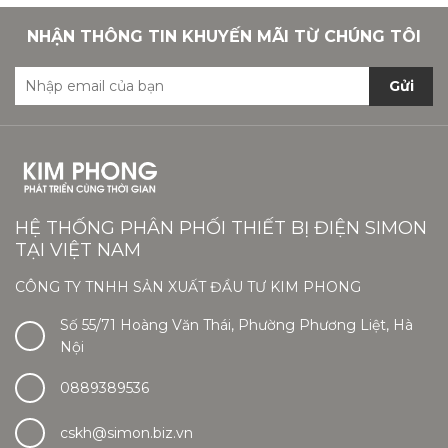
NHẬN THÔNG TIN KHUYẾN MÃI TỪ CHÚNG TÔI
Gửi
HỆ THỐNG PHÂN PHỐI THIẾT BỊ ĐIỆN SIMON
TẠI VIỆT NAM
CÔNG TY TNHH SẢN XUẤT ĐẦU TƯ KIM PHONG
Số 55/71 Hoàng Văn Thái, Phường Phương Liệt, Hà
Nội
0889389536
cskh@simon.biz.vn