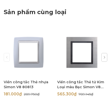
Sản phẩm cùng loại
Viền công tắc Thẻ nhựa
Viền công tắc Thẻ từ Kim
Simon V8 80813
Loại màu Bạc Simon V8
80815-42
181.000₫
565.300₫
289.750₫
789.145₫