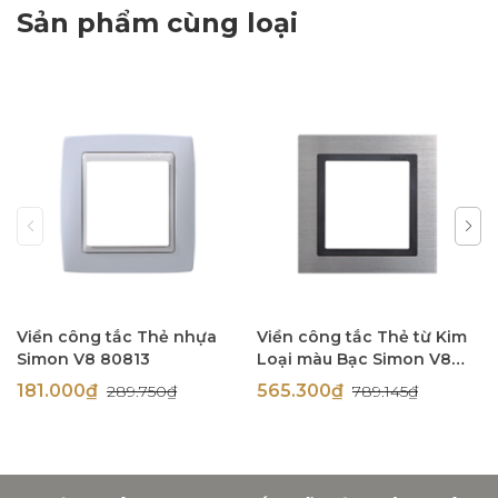
Sản phẩm cùng loại
Viền công tắc Thẻ nhựa
Viền công tắc Thẻ từ Kim
Simon V8 80813
Loại màu Bạc Simon V8
80815-42
181.000₫
565.300₫
289.750₫
789.145₫