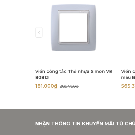
Viền công tắc Thẻ nhựa Simon V8
Viền 
80813
màu B
181.000₫
565.
289.750₫
NHẬN THÔNG TIN KHUYẾN MÃI TỪ CH