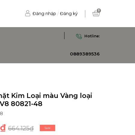
0
Đăng nhập
/
Đăng ký
Hotline:
0889389536
mặt Kim Loại màu Vàng loại
 V8 80821-48
48
0₫
664.125₫
Sale