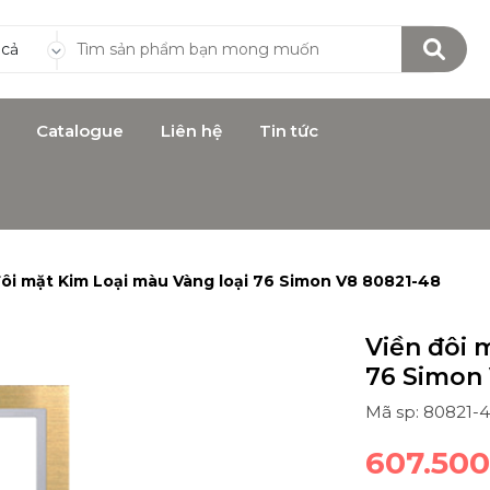
 cả
Catalogue
Liên hệ
Tin tức
đôi mặt Kim Loại màu Vàng loại 76 Simon V8 80821-48
Viền đôi 
76 Simon
Mã sp: 80821-
607.50