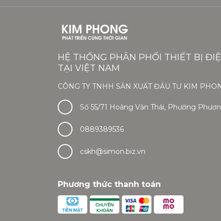
HỆ THỐNG PHÂN PHỐI THIẾT BỊ ĐI
TẠI VIỆT NAM
CÔNG TY TNHH SẢN XUẤT ĐẦU TƯ KIM PHO
Số 55/71 Hoàng Văn Thái, Phường Phương
0889389536
cskh@simon.biz.vn
Phương thức thanh toán