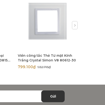
oại
Viền công tắc Thẻ Từ mặt Kính
Viền công 
0815-
Trắng Crystal Simon V8 80612-30
Trắng Cryst
V8 80613-3
799.100₫
799.400
932.715₫
Gửi