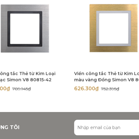
công tắc Thẻ từ Kim Loại
Viền công tắc Thẻ từ Kim L
ạc Simon V8 80815-42
màu vàng Đồng Simon V8 8
48
300₫
626.300₫
789.145₫
752.395₫
ÚNG TÔI