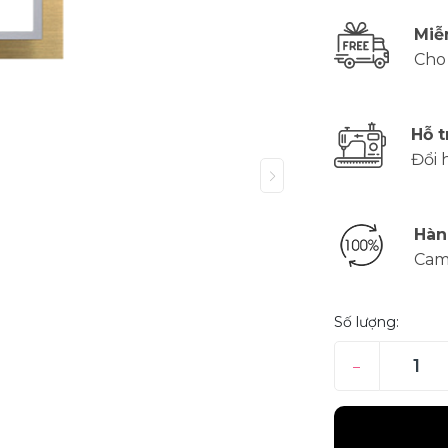
Miễ
Cho
Hỗ t
Đổi 
Hàn
Cam
Số lượng:
–