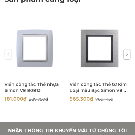
Viền công tắc Thẻ nhựa
Viền công tắc Thẻ từ Kim
Simon V8 80813
Loại màu Bạc Simon V8
80815-42
181.000₫
565.300₫
289.750₫
789.145₫
NHẬN THÔNG TIN KHUYẾN MÃI TỪ CHÚNG TÔI