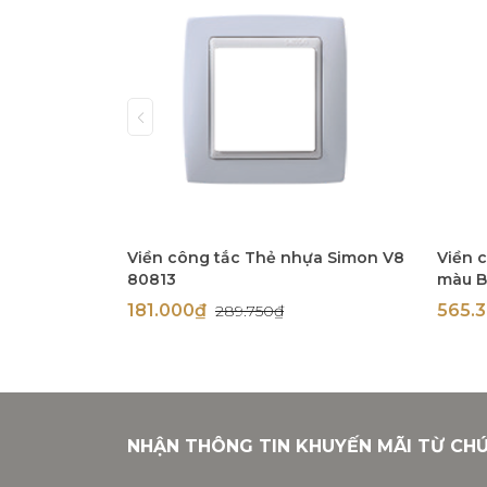
Viền công tắc Thẻ nhựa Simon V8
Viền 
80813
màu B
181.000₫
565.
289.750₫
NHẬN THÔNG TIN KHUYẾN MÃI TỪ CH