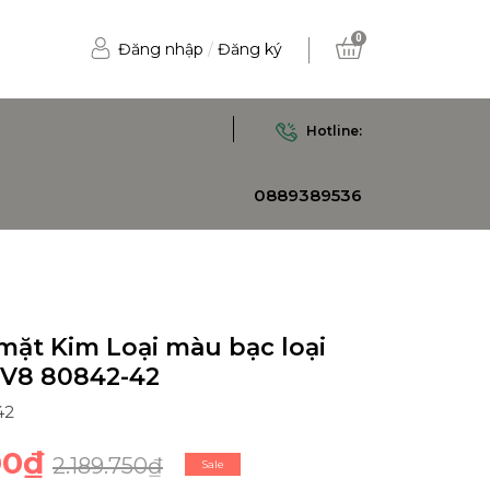
0
Đăng nhập
/
Đăng ký
Hotline:
0889389536
mặt Kim Loại màu bạc loại
 V8 80842-42
42
00₫
2.189.750₫
Sale