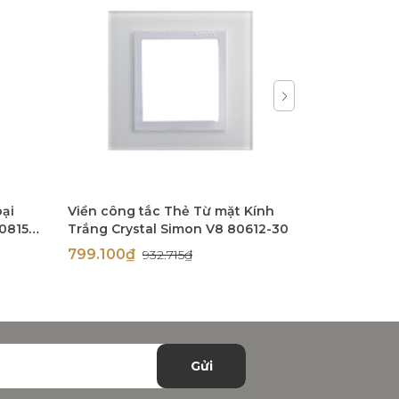
oại
Viền công tắc Thẻ Từ mặt Kính
Viền công 
0815-
Trắng Crystal Simon V8 80612-30
Trắng Cryst
V8 80613-3
799.100₫
799.400
932.715₫
Gửi