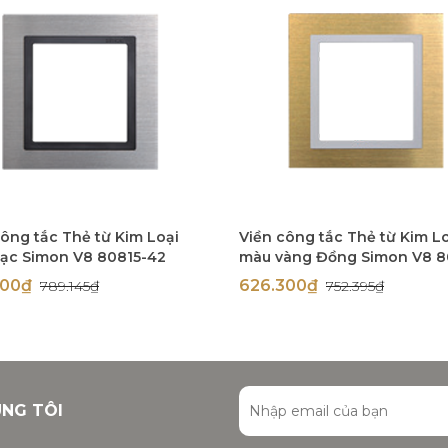
công tắc Thẻ từ Kim Loại
Viền công tắc Thẻ từ Kim L
ạc Simon V8 80815-42
màu vàng Đồng Simon V8 8
48
300₫
626.300₫
789.145₫
752.395₫
ÚNG TÔI