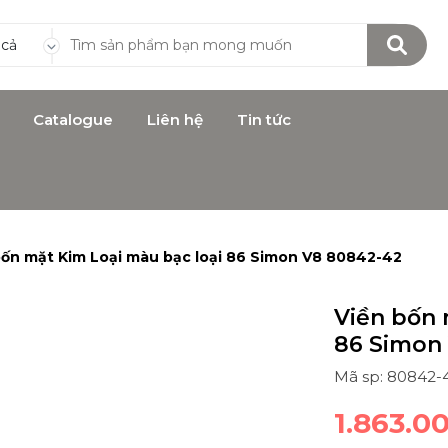
 cả
Catalogue
Liên hệ
Tin tức
bốn mặt Kim Loại màu bạc loại 86 Simon V8 80842-42
Viền bốn 
86 Simon
Mã sp: 80842-
1.863.0