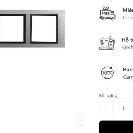
Miễ
Cho
Hỗ t
Đổi 
Hàn
Cam
Số lượng:
–