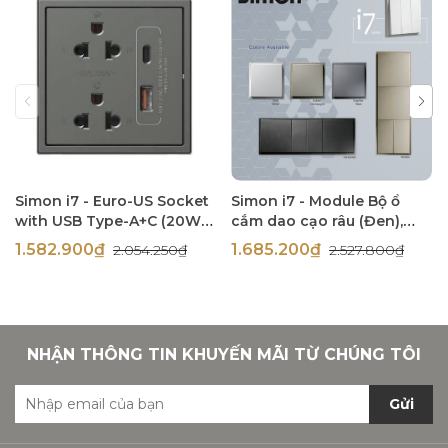
Simon i7 - Euro-US Socket
Simon i7 - Module Bộ ổ
with USB Type-A+C (20W),
cắm dao cạo râu (Đen),
(Đen), 71E7251-26
714504-26
1.582.900₫
1.685.200₫
2.054.250₫
2.527.800₫
NHẬN THÔNG TIN KHUYẾN MÃI TỪ CHÚNG TÔI
Gửi