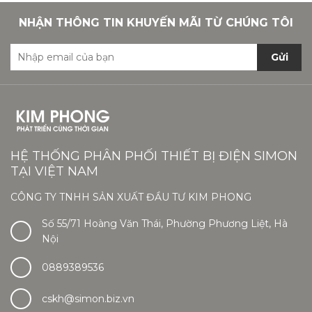
NHẬN THÔNG TIN KHUYẾN MÃI TỪ CHÚNG TÔI
Gửi
HỆ THỐNG PHÂN PHỐI THIẾT BỊ ĐIỆN SIMON
TẠI VIỆT NAM
CÔNG TY TNHH SẢN XUẤT ĐẦU TƯ KIM PHONG
Số 55/71 Hoàng Văn Thái, Phường Phương Liệt, Hà
Nội
0889389536
cskh@simon.biz.vn