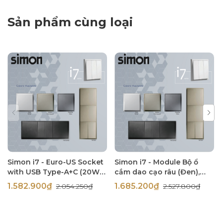
Sản phẩm cùng loại
Simon i7 - Euro-US Socket
Simon i7 - Module Bộ ổ
with USB Type-A+C (20W),
cắm dao cạo râu (Đen),
(Đen), 71E7251-26
714504-26
1.582.900₫
1.685.200₫
2.054.250₫
2.527.800₫