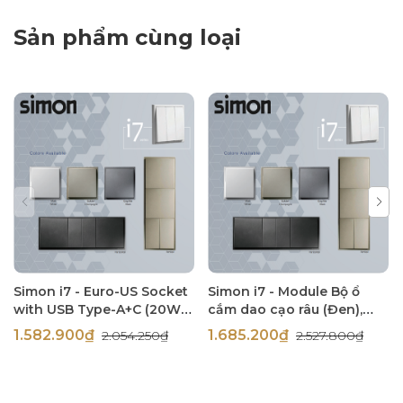
Sản phẩm cùng loại
Simon i7 - Euro-US Socket
Simon i7 - Module Bộ ổ
with USB Type-A+C (20W),
cắm dao cạo râu (Đen),
(Đen), 71E7251-26
714504-26
1.582.900₫
1.685.200₫
2.054.250₫
2.527.800₫