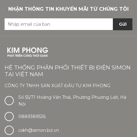
NHẬN THÔNG TIN KHUYẾN MÃI TỪ CHÚNG TÔI
Gửi
HỆ THỐNG PHÂN PHỐI THIẾT BỊ ĐIỆN SIMON
TẠI VIỆT NAM
CÔNG TY TNHH SẢN XUẤT ĐẦU TƯ KIM PHONG
Số 55/71 Hoàng Văn Thái, Phường Phương Liệt, Hà
Nội
0889389536
cskh@simon.biz.vn