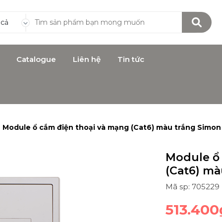
 cả
Catalogue
Liên hệ
Tin tức
Module ổ cắm điện thoại và mạng (Cat6) màu trắng Simon
Module ổ 
(Cat6) mà
Mã sp: 705229
513.400