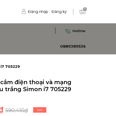
0
Đăng nhập
/
Đăng ký
Hotline:
0889389536
 i7 705229
cắm điện thoại và mạng
u trắng Simon i7 705229
₫
590.410₫
Sale