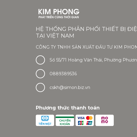
HỆ THỐNG PHÂN PHỐI THIẾT BỊ ĐI
TẠI VIỆT NAM
CÔNG TY TNHH SẢN XUẤT ĐẦU TƯ KIM PHO
Số 55/71 Hoàng Văn Thái, Phường Phương
0889389536
cskh@simon.biz.vn
Phương thức thanh toán