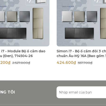
 i7 - Module Bộ ổ cắm dao
Simon i7 - Bộ ổ cắm đôi 3 c
u (Đen), 714504-26
chuẩn Âu-Mỹ 16A (Bao gồm 
module và 1 khung), (Đen), 7
5.200₫
424.600₫
2.527.800₫
557.700₫
26
ÚNG TÔI