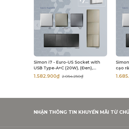
Simon i7 - Euro-US Socket with
Simon
USB Type-A+C (20W), (Đen),
cạo râ
71E7251-26
1.582.900₫
1.68
2.054.250₫
NHẬN THÔNG TIN KHUYẾN MÃI TỪ CH