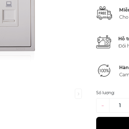
Miễ
Cho
Hỗ t
Đổi 
Hàn
Cam
Số lượng:
–