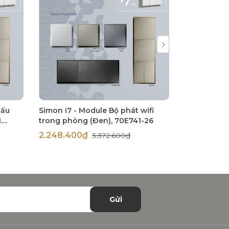
hấu
Simon i7 - Module Bộ phát wifi
Simon i7 -
1
trong phòng (Đen), 70E741-26
thang 3000
11287-
động (Đen)
2.248.400₫
861.300₫
3.372.600₫
Gửi