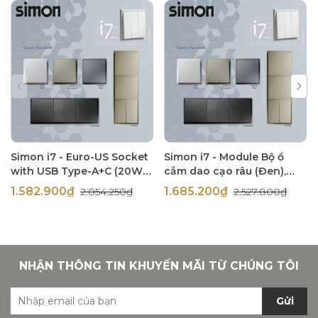
Simon i7 - Euro-US Socket
Simon i7 - Module Bộ ổ
with USB Type-A+C (20W),
cắm dao cạo râu (Đen),
(Đen), 71E7251-26
714504-26
1.582.900₫
1.685.200₫
2.054.250₫
2.527.800₫
NHẬN THÔNG TIN KHUYẾN MÃI TỪ CHÚNG TÔI
Gửi