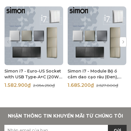
Simon i7 - Euro-US Socket
Simon i7 - Module Bộ ổ
with USB Type-A+C (20W),
cắm dao cạo râu (Đen),
(Đen), 71E7251-26
714504-26
1.582.900₫
1.685.200₫
2.054.250₫
2.527.800₫
NHẬN THÔNG TIN KHUYẾN MÃI TỪ CHÚNG TÔI
Gửi