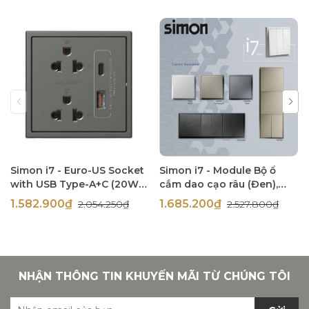
Simon i7 - Euro-US Socket
Simon i7 - Module Bộ ổ
with USB Type-A+C (20W),
cắm dao cạo râu (Đen),
(Đen), 71E7251-26
714504-26
1.582.900₫
1.685.200₫
2.054.250₫
2.527.800₫
NHẬN THÔNG TIN KHUYẾN MÃI TỪ CHÚNG TÔI