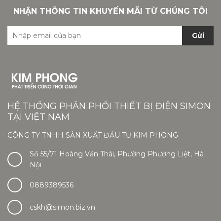
NHẬN THÔNG TIN KHUYẾN MÃI TỪ CHÚNG TÔI
Gửi
HỆ THỐNG PHÂN PHỐI THIẾT BỊ ĐIỆN SIMON
TẠI VIỆT NAM
CÔNG TY TNHH SẢN XUẤT ĐẦU TƯ KIM PHONG
Số 55/71 Hoàng Văn Thái, Phường Phương Liệt, Hà
Nội
0889389536
cskh@simon.biz.vn