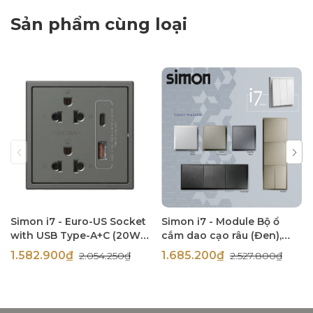
Sản phẩm cùng loại
Simon i7 - Euro-US Socket
Simon i7 - Module Bộ ổ
with USB Type-A+C (20W),
cắm dao cạo râu (Đen),
(Đen), 71E7251-26
714504-26
1.582.900₫
1.685.200₫
2.054.250₫
2.527.800₫