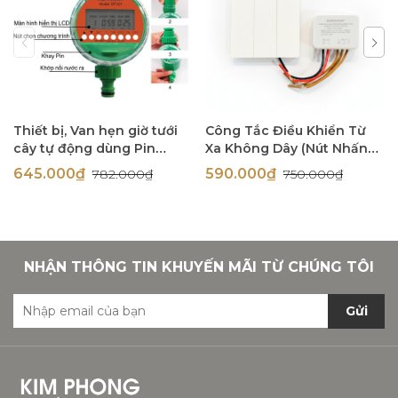
Thiết bị, Van hẹn giờ tưới
Công Tắc Điều Khiển Từ
cây tự động dùng Pin
Xa Không Dây (Nút Nhấn
Kawasan BTV01
Không Cần PIN) KAWASAN
645.000₫
590.000₫
782.000₫
750.000₫
3 kênh 3 nút nhấn C3K –
R3K
NHẬN THÔNG TIN KHUYẾN MÃI TỪ CHÚNG TÔI
Gửi