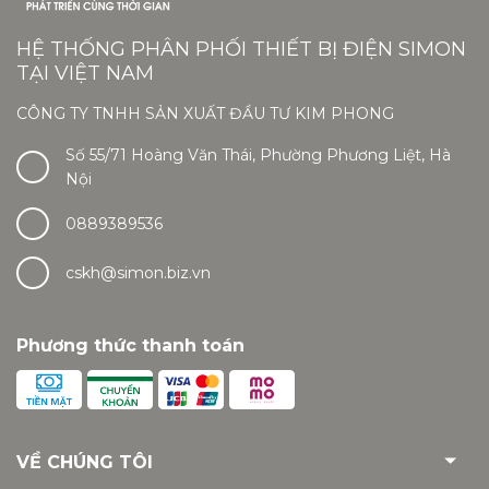
HỆ THỐNG PHÂN PHỐI THIẾT BỊ ĐIỆN SIMON
TẠI VIỆT NAM
CÔNG TY TNHH SẢN XUẤT ĐẦU TƯ KIM PHONG
Số 55/71 Hoàng Văn Thái, Phường Phương Liệt, Hà
Nội
0889389536
cskh@simon.biz.vn
Phương thức thanh toán
VỀ CHÚNG TÔI