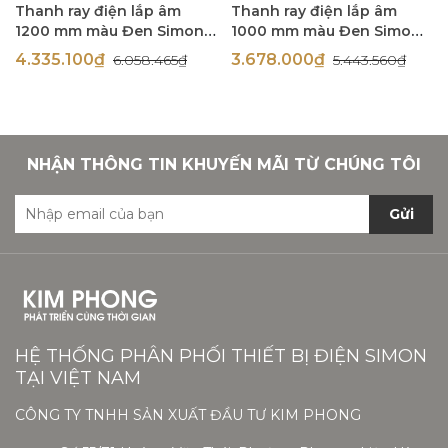
Thanh ray điện lắp âm
Thanh ray điện lắp âm
1200 mm màu Đen Simon
1000 mm màu Đen Simon
Track Socket Simon
Track Socket Simon
4.335.100₫
3.678.000₫
6.058.465₫
5.443.560₫
FTS5012-BL
FTS5010-BL
NHẬN THÔNG TIN KHUYẾN MÃI TỪ CHÚNG TÔI
Gửi
HỆ THỐNG PHÂN PHỐI THIẾT BỊ ĐIỆN SIMON
TẠI VIỆT NAM
CÔNG TY TNHH SẢN XUẤT ĐẦU TƯ KIM PHONG