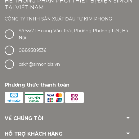
HỆ THỐNG PHÂN PHỐI THIẾT BỊ ĐIỆN SIMON
TẠI VIỆT NAM
CÔNG TY TNHH SẢN XUẤT ĐẦU TƯ KIM PHONG
Số 55/71 Hoàng Văn Thái, Phường Phương Liệt, Hà
Nội
0889389536
cskh@simon.biz.vn
Phương thức thanh toán
VỀ CHÚNG TÔI
HỖ TRỢ KHÁCH HÀNG