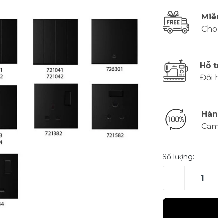
Miễ
Cho
Hỗ t
Đổi 
Hàn
Cam
Số lượng:
–