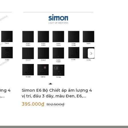
ợng 4
Simon E6 Bộ Chiết áp âm lượng 4
Bộ công tắc
,
vị trí, đấu 3 dây, màu Đen, E6,
E6 72E602-
72E621-26
395.000₫
1.492.50
592.500₫