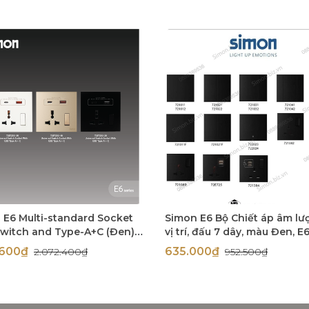
 E6 Multi-standard Socket
Simon E6 Bộ Chiết áp âm lư
Switch and Type-A+C (Đen),
vị trí, đấu 7 dây, màu Đen, E6
53-26
72E622-26
1.600₫
635.000₫
2.072.400₫
952.500₫