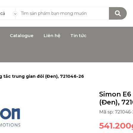
 cả
Catalogue
Liên hệ
Tin tức
 tắc trung gian đôi (Đen), 721046-26
Simon E6 
(Đen), 72
Mã sp: 721046-
541.200