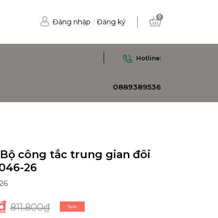
0
Đăng nhập
/
Đăng ký
Hotline:
0889389536
Bộ công tắc trung gian đôi
1046-26
26
₫
811.800₫
Sale