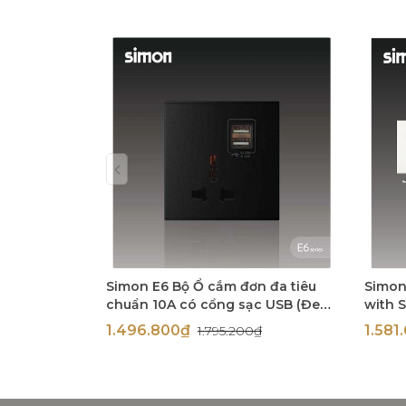
Simon E6 Bộ Ổ cắm đơn đa tiêu
Simon
chuẩn 10A có cổng sạc USB (Đen),
with 
72E725-26
72E72
1.496.800₫
1.58
1.795.200₫