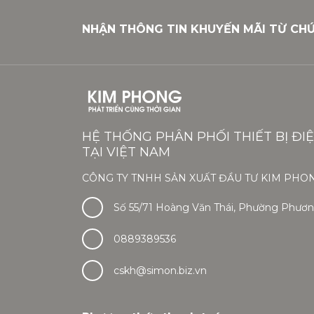
NHẬN THÔNG TIN KHUYẾN MÃI TỪ CH
HỆ THỐNG PHÂN PHỐI THIẾT BỊ ĐI
TẠI VIỆT NAM
CÔNG TY TNHH SẢN XUẤT ĐẦU TƯ KIM PHO
Số 55/71 Hoàng Văn Thái, Phường Phương
0889389536
cskh@simon.biz.vn