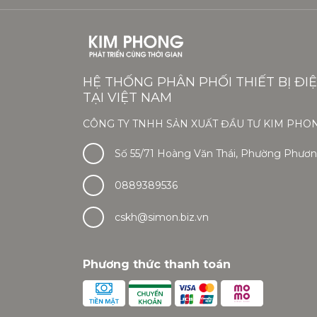
HỆ THỐNG PHÂN PHỐI THIẾT BỊ ĐI
TẠI VIỆT NAM
CÔNG TY TNHH SẢN XUẤT ĐẦU TƯ KIM PHO
Số 55/71 Hoàng Văn Thái, Phường Phương
0889389536
cskh@simon.biz.vn
Phương thức thanh toán