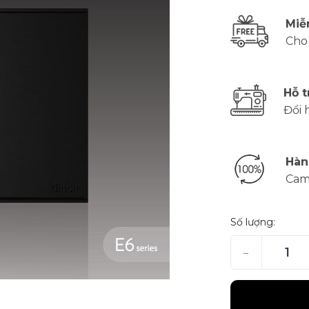
Miễ
Cho
Hỗ t
Đổi 
Hàn
Cam
Số lượng:
–