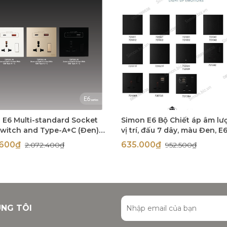
 E6 Multi-standard Socket
Simon E6 Bộ Chiết áp âm lư
Switch and Type-A+C (Đen),
vị trí, đấu 7 dây, màu Đen, E6
53-26
72E622-26
1.600₫
635.000₫
2.072.400₫
952.500₫
ÚNG TÔI