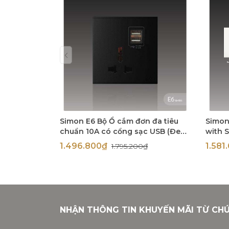
Simon E6 Bộ Ổ cắm đơn đa tiêu
Simon
chuẩn 10A có cổng sạc USB (Đen),
with 
72E725-26
72E72
1.496.800₫
1.58
1.795.200₫
NHẬN THÔNG TIN KHUYẾN MÃI TỪ CH