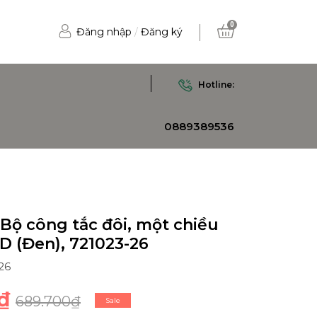
0
Đăng nhập
/
Đăng ký
Hotline:
0889389536
Bộ công tắc đôi, một chiều
D (Đen), 721023-26
26
₫
689.700₫
Sale