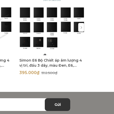
ợng 4
Simon E6 Bộ Chiết áp âm lượng 4
Bộ công tắc
,
vị trí, đấu 3 dây, màu Đen, E6,
E6 72E602-
72E621-26
395.000₫
1.492.50
592.500₫
Gửi