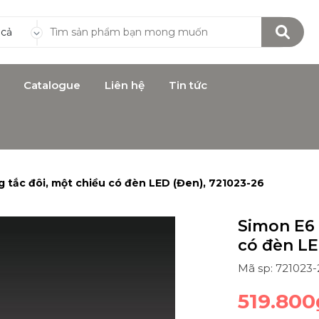
 cả
Catalogue
Liên hệ
Tin tức
 tắc đôi, một chiều có đèn LED (Đen), 721023-26
Simon E6 
có đèn LE
Mã sp: 721023-
519.800