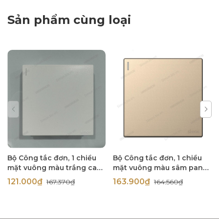
Sản phẩm cùng loại
Bộ Công tắc đơn, 1 chiều
Bộ Công tắc đơn, 1 chiều
mặt vuông màu trắng cao
mặt vuông màu sâm panh
cấp Simon S6 581011
(champagne) cao cấp
121.000₫
163.900₫
167.370₫
164.560₫
Simon S6 581011-46