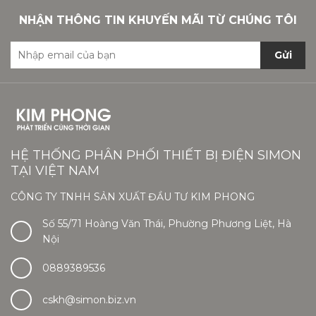
NHẬN THÔNG TIN KHUYẾN MÃI TỪ CHÚNG TÔI
Gửi
HỆ THỐNG PHÂN PHỐI THIẾT BỊ ĐIỆN SIMON
TẠI VIỆT NAM
CÔNG TY TNHH SẢN XUẤT ĐẦU TƯ KIM PHONG
Số 55/71 Hoàng Văn Thái, Phường Phương Liệt, Hà
Nội
0889389536
cskh@simon.biz.vn