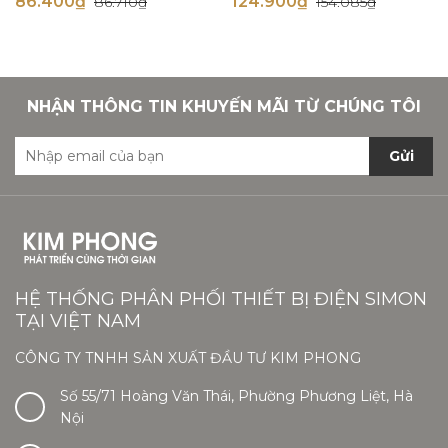
86.400₫
124.900₫
86.710₫
154.085₫
NHẬN THÔNG TIN KHUYẾN MÃI TỪ CHÚNG TÔI
Gửi
HỆ THỐNG PHÂN PHỐI THIẾT BỊ ĐIỆN SIMON
TẠI VIỆT NAM
CÔNG TY TNHH SẢN XUẤT ĐẦU TƯ KIM PHONG
Số 55/71 Hoàng Văn Thái, Phường Phương Liệt, Hà
Nội