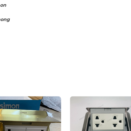
mon
hong