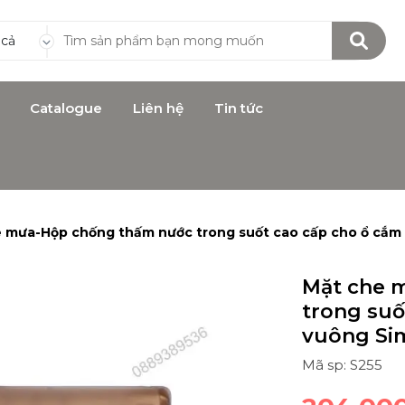
 cả
Catalogue
Liên hệ
Tin tức
 mưa-Hộp chống thấm nước trong suốt cao cấp cho ổ cắm
Mặt che 
trong suố
vuông Si
Mã sp: S255