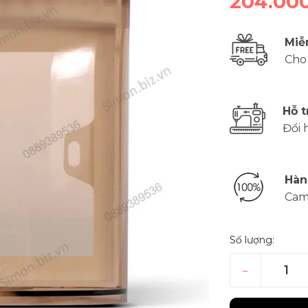
204.00
Miễ
Cho
Hỗ t
Đổi 
Hàn
Cam
Số lượng:
–