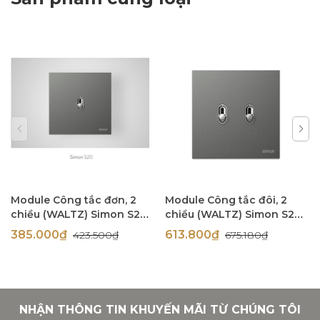
Module Công tắc đơn, 2
Module Công tắc đôi, 2
chiều (WALTZ) Simon S20
chiều (WALTZ) Simon S20
821112
821122
385.000₫
613.800₫
423.500₫
675.180₫
NHẬN THÔNG TIN KHUYẾN MÃI TỪ CHÚNG TÔI