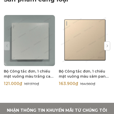
Bộ Công tắc đơn, 1 chiều
Bộ Công tắc đơn, 1 chiều
mặt vuông màu trắng cao
mặt vuông màu sâm panh
cấp Simon S6 581011
(champagne) cao cấp
121.000₫
163.900₫
167.370₫
164.560₫
Simon S6 581011-46
NHẬN THÔNG TIN KHUYẾN MÃI TỪ CHÚNG TÔI