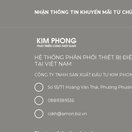
NHẬN THÔNG TIN KHUYẾN MÃI TỪ CH
HỆ THỐNG PHÂN PHỐI THIẾT BỊ ĐI
TẠI VIỆT NAM
CÔNG TY TNHH SẢN XUẤT ĐẦU TƯ KIM PHO
Số 55/71 Hoàng Văn Thái, Phường Phương
0889389536
cskh@simon.biz.vn