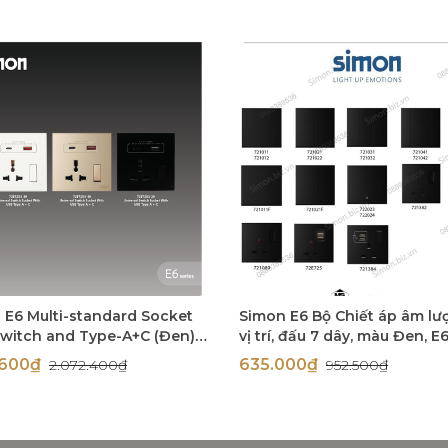
 E6 Multi-standard Socket
Simon E6 Bộ Chiết áp âm lư
Switch and Type-A+C (Đen),
vị trí, đấu 7 dây, màu Đen, E6
53-26
72E622-26
1.600₫
635.000₫
2.072.400₫
952.500₫