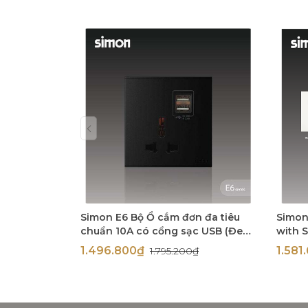
Simon E6 Bộ Ổ cắm đơn đa tiêu
Simon
chuẩn 10A có cổng sạc USB (Đen),
with 
72E725-26
72E72
1.496.800₫
1.58
1.795.200₫