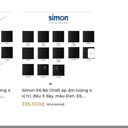
ợng 4
Simon E6 Bộ Chiết áp âm lượng 4
Bộ công tắc
,
vị trí, đấu 3 dây, màu Đen, E6,
E6 72E602-
72E621-26
395.000₫
1.492.50
592.500₫