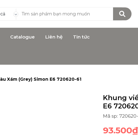
 cả
Catalogue
Liên hệ
Tin tức
màu Xám (Grey) Simon E6 720620-61
Khung vi
E6 720620
Mã sp: 720620-
93.500₫