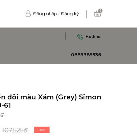
0
Đăng nhập
/
Đăng ký
Hotline:
0889389536
ền đôi màu Xám (Grey) Simon
-61
61
107.525₫
Sale