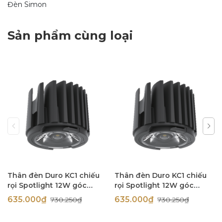
Đèn Simon
Sản phẩm cùng loại
Thân đèn Duro KC1 chiếu
Thân đèn Duro KC1 chiếu
rọi Spotlight 12W góc
rọi Spotlight 12W góc
chiếu 60 độ Simon N0424-
chiếu 60 độ Simon N0424-
635.000₫
635.000₫
730.250₫
730.250₫
0417
0416