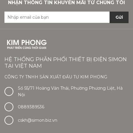
NHẬN THÔNG TIN KHUYẾN MÃI TỪ CHÚNG TÔI
Gửi
HỆ THỐNG PHÂN PHỐI THIẾT BỊ ĐIỆN SIMON
TẠI VIỆT NAM
CÔNG TY TNHH SẢN XUẤT ĐẦU TƯ KIM PHONG
Số 55/71 Hoàng Văn Thái, Phường Phương Liệt, Hà
Nội
0889389536
cskh@simon.biz.vn