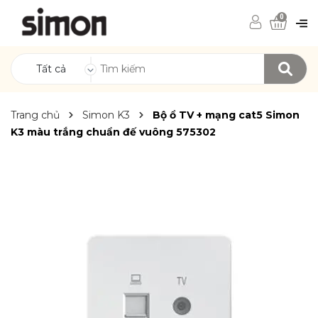
0
Tất cả
Trang chủ
Simon K3
Bộ ổ TV + mạng cat5 Simon
K3 màu trắng chuẩn đế vuông 575302