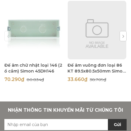
Đế âm chữ nhật loại 146 (2
Đế âm vuông đơn loại 86
ổ cắm) Simon 45DH146
KT 89.5x80.5x50mm Simon
45DH86
70.290₫
33.660₫
80.834₫
38.709₫
NHẬN THÔNG TIN KHUYẾN MÃI TỪ CHÚNG TÔI
Gửi