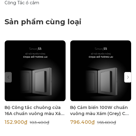
Công Tắc ổ cắm
Sản phẩm cùng loại
Bộ Công tắc chuông cửa
Bộ Cảm biến 100W chuẩn
16A chuẩn vuông màu Xám
vuông màu Xám (Grey) Cao
(Grey) Cao Cấp Simon S5
Cấp Simon S5 S5910-61
152.900₫
796.400₫
183.480₫
955.680₫
S5250-61