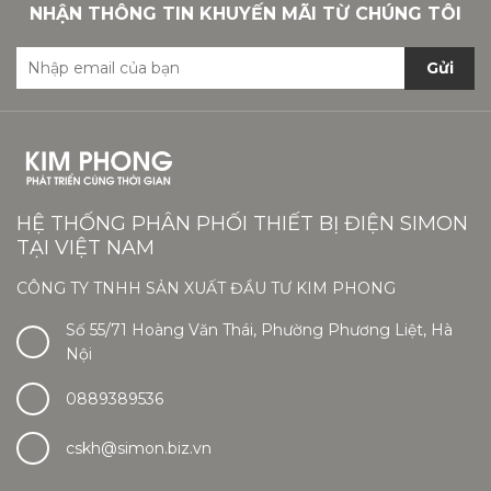
NHẬN THÔNG TIN KHUYẾN MÃI TỪ CHÚNG TÔI
Gửi
HỆ THỐNG PHÂN PHỐI THIẾT BỊ ĐIỆN SIMON
TẠI VIỆT NAM
CÔNG TY TNHH SẢN XUẤT ĐẦU TƯ KIM PHONG
Số 55/71 Hoàng Văn Thái, Phường Phương Liệt, Hà
Nội
0889389536
cskh@simon.biz.vn