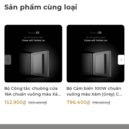
Sản phẩm cùng loại
Bộ Công tắc chuông cửa
Bộ Cảm biến 100W chuẩn
16A chuẩn vuông màu Xám
vuông màu Xám (Grey) Cao
(Grey) Cao Cấp Simon S5
Cấp Simon S5 S5910-61
152.900₫
796.400₫
183.480₫
955.680₫
S5250-61