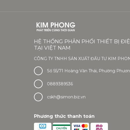
HỆ THỐNG PHÂN PHỐI THIẾT BỊ ĐI
TẠI VIỆT NAM
CÔNG TY TNHH SẢN XUẤT ĐẦU TƯ KIM PHO
Số 55/71 Hoàng Văn Thái, Phường Phương
0889389536
cskh@simon.biz.vn
Phương thức thanh toán