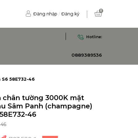
0
Đăng nhập
/
Đăng ký
Hotline:
0889389536
n S6 58E732-46
n chân tường 3000K mặt
u Sâm Panh (champagne)
 58E732-46
-46