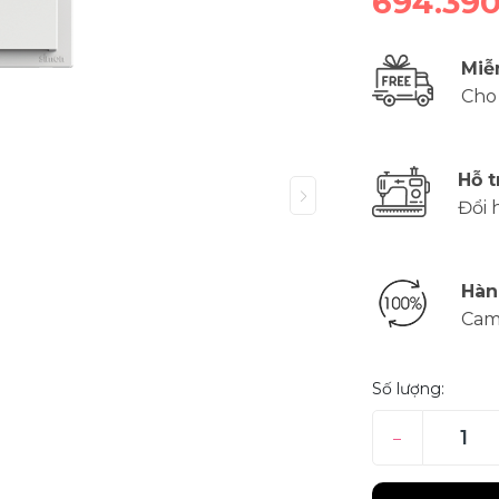
694.39
Miễ
Cho
Hỗ t
Đổi 
Hàn
Cam
Số lượng:
–