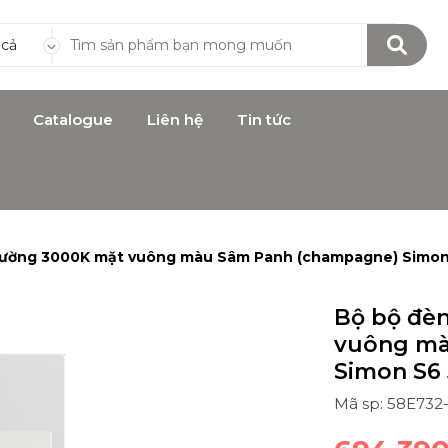
 cả
Catalogue
Liên hệ
Tin tức
tường 3000K mặt vuông màu Sâm Panh (champagne) Simo
Bộ bộ đè
vuông mà
Simon S6
Mã sp: 58E732