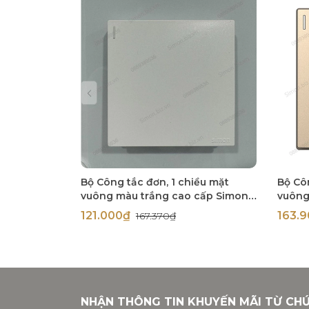
Bộ Công tắc đơn, 1 chiều mặt
Bộ Cô
vuông màu trắng cao cấp Simon
vuông
S6 581011
(cham
121.000₫
163.
167.370₫
58101
NHẬN THÔNG TIN KHUYẾN MÃI TỪ CH