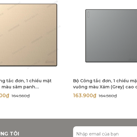
ng tắc đơn, 1 chiều mặt
Bộ Công tắc đơn, 1 chiều mặ
 màu sâm panh
vuông màu Xám (Grey) cao 
pagne) cao cấp Simon S6
Simon S6 581011-61
900₫
163.900₫
164.560₫
164.560₫
1-46
ÚNG TÔI