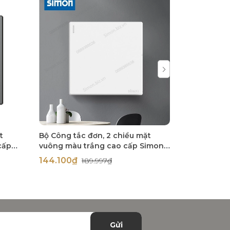
t
Bộ Công tắc đơn, 2 chiều mặt
Bộ Công tắc
cấp
vuông màu trắng cao cấp Simon
vuông màu
S6 581012
(champagne
144.100₫
187.000₫
189.997₫
581012-46
Gửi