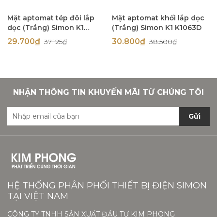
Mặt aptomat tép đôi lắp
Mặt aptomat khối lắp dọc
dọc (Trắng) Simon K1
(Trắng) Simon K1 K1063D
K1062D
29.700₫
30.800₫
37.125₫
38.500₫
NHẬN THÔNG TIN KHUYẾN MÃI TỪ CHÚNG TÔI
Gửi
HỆ THỐNG PHÂN PHỐI THIẾT BỊ ĐIỆN SIMON
TẠI VIỆT NAM
CÔNG TY TNHH SẢN XUẤT ĐẦU TƯ KIM PHONG